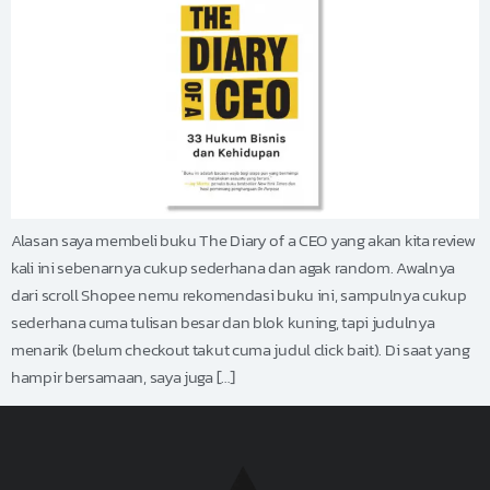
Alasan saya membeli buku The Diary of a CEO yang akan kita review
kali ini sebenarnya cukup sederhana dan agak random. Awalnya
dari scroll Shopee nemu rekomendasi buku ini, sampulnya cukup
sederhana cuma tulisan besar dan blok kuning, tapi judulnya
menarik (belum checkout takut cuma judul click bait). Di saat yang
hampir bersamaan, saya juga […]