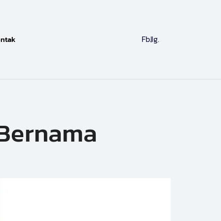
Fb.
Ig.
ntak
 Bernama