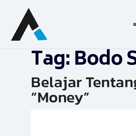
B
Tag:
Bodo S
Belajar Tenta
“Money”