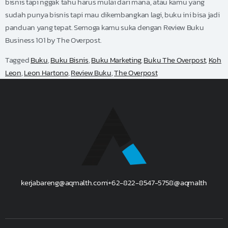
bisnis tapi nggak tahu harus mulai dari mana, atau kamu yang
sudah punya bisnis tapi mau dikembangkan lagi, buku ini bisa jadi
panduan yang tepat. Semoga kamu suka dengan Review Buku
Business 101 by The Overpost.
Tagged
Buku
,
Buku Bisnis
,
Buku Marketing
,
Buku The Overpost
,
Koh
Leon
,
Leon Hartono
,
Review Buku
,
The Overpost
kerjabareng@aqmalth.com
+62-822-8547-5758
@aqmalth