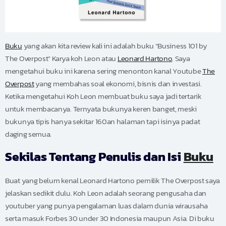
Buku
yang akan kita review kali ini adalah buku “Business 101 by
The Overpost” Karya koh Leon atau
Leonard Hartono
. Saya
mengetahui buku ini karena sering menonton kanal Youtube
The
Overpost
yang membahas soal ekonomi, bisnis dan investasi.
Ketika mengetahui Koh Leon membuat buku saya jadi tertarik
untuk membacanya. Ternyata bukunya keren banget, meski
bukunya tipis hanya sekitar 160an halaman tapi isinya padat
daging semua.
Sekilas Tentang Penulis dan Isi
Buku
Buat yang belum kenal Leonard Hartono pemilik The Overpost saya
jelaskan sedikit dulu. Koh Leon adalah seorang pengusaha dan
youtuber yang punya pengalaman luas dalam dunia wirausaha
serta masuk Forbes 30 under 30 Indonesia maupun Asia. Di buku