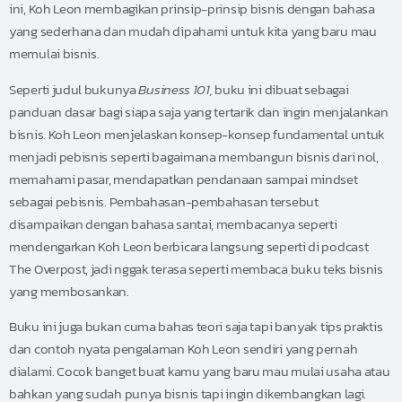
ini, Koh Leon membagikan prinsip-prinsip bisnis dengan bahasa
yang sederhana dan mudah dipahami untuk kita yang baru mau
memulai bisnis.
Seperti judul bukunya
Business 101,
buku ini dibuat sebagai
panduan dasar bagi siapa saja yang tertarik dan ingin menjalankan
bisnis. Koh Leon menjelaskan konsep-konsep fundamental untuk
menjadi pebisnis seperti bagaimana membangun bisnis dari nol,
memahami pasar, mendapatkan pendanaan sampai mindset
sebagai pebisnis. Pembahasan-pembahasan tersebut
disampaikan dengan bahasa santai, membacanya seperti
mendengarkan Koh Leon berbicara langsung seperti di podcast
The Overpost, jadi nggak terasa seperti membaca buku teks bisnis
yang membosankan.
Buku ini juga bukan cuma bahas teori saja tapi banyak tips praktis
dan contoh nyata pengalaman Koh Leon sendiri yang pernah
dialami. Cocok banget buat kamu yang baru mau mulai usaha atau
bahkan yang sudah punya bisnis tapi ingin dikembangkan lagi.